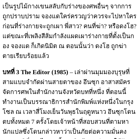
เป็นรูปไม้กางเขนสลับกับร่างของศพอื่นๆ จากการ
ถูกปราบปราม จองแดใคร่ครวญว่าควรจะไปหาใคร
ก่อนที่ร่างกายจะถูกเผา พี่สาว? คนที่ฆ่า? หรือดงโฮ?
แต่ขณะที่เพลิงสีส้มกำลังแผดเผาร่างกายที่ตั้งเป็นก
อง จองแด ก็เกิดนิมิต ณ ตอนนั้นว่า ดงโฮ ถูกฆ่า
ตายเรียบร้อยแล้ว
บทที่
3 The Editor (1985)
– เล่าผ่านมุมมองบุรุษที่
สามแบบจำกัดผ่านสายตาของ อึนซุก อาสาสมัคร
จัดการศพในสำนักงานจังหวัดบทที่หนึ่ง ที่ตอนนี้
ทำงานเป็นบรรณาธิการสำนักพิมพ์แห่งหนึ่งในกรุง
โซล ณ เวลาสี่โมงเย็นวันพุธในฤดูหนาว อึนซุกโดน
ตบทั้งหมด 7 ครั้งโดยเจ้าหน้าที่สอบสวนที่ตามหา
นักแปลซึ่งโดนกล่าวหาว่าเป็นภัยต่อความมั่นคง