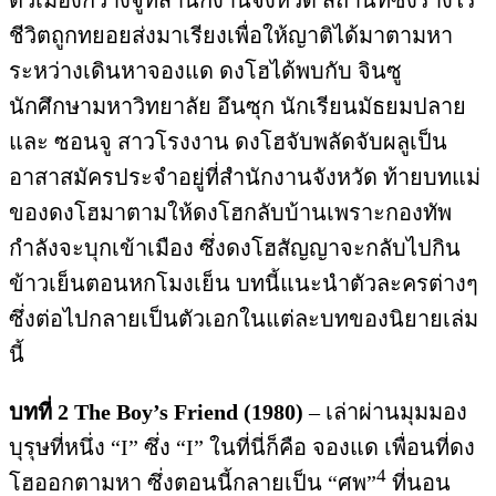
ตัวเมืองกวางจูที่สำนักงานจังหวัด สถานที่ซึ่งร่างไร้
ชีวิตถูกทยอยส่งมาเรียงเพื่อให้ญาติได้มาตามหา
ระหว่างเดินหาจองแด ดงโฮได้พบกับ จินซู
นักศึกษามหาวิทยาลัย อึนซุก นักเรียนมัธยมปลาย
และ ซอนจู สาวโรงงาน ดงโฮจับพลัดจับผลูเป็น
อาสาสมัครประจำอยู่ที่สำนักงานจังหวัด ท้ายบทแม่
ของดงโฮมาตามให้ดงโฮกลับบ้านเพราะกองทัพ
กำลังจะบุกเข้าเมือง ซึ่งดงโฮสัญญาจะกลับไปกิน
ข้าวเย็นตอนหกโมงเย็น บทนี้แนะนำตัวละครต่างๆ
ซึ่งต่อไปกลายเป็นตัวเอกในแต่ละบทของนิยายเล่ม
นี้
บทที่
2 The Boy’s Friend (1980)
– เล่าผ่านมุมมอง
บุรุษที่หนึ่ง “I” ซึ่ง “I” ในที่นี่ก็คือ จองแด เพื่อนที่ดง
4
โฮออกตามหา ซึ่งตอนนี้กลายเป็น “ศพ”
ที่นอน