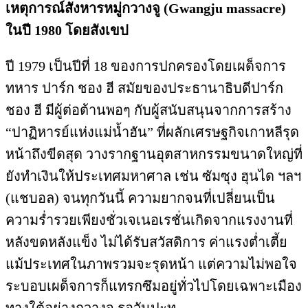
เหตุการณ์สังหารหมู่กวางจู (Gwangju massacre)
ในปี 1980 โดยสังเขป
ปี 1979 เป็นปีที่ 18 ของการปกครองโดยเผด็จการ
ทหาร ปาร์ก ชอง ฮี สมัยของประธานาธิบดีปาร์ก
ชอง ฮี มีผู้ต่อต้านพอๆ กับผู้สนับสนุนจากการสร้าง
“ปาฏิหารย์แห่งแม่น้ำฮัน” ที่ผลักเศรษฐกิจเกาหลีรุด
หน้าถึงขีดสุด วางรากฐานอุตสาหกรรมขนาดใหญ่ที่
ยังทำเงินให้ประเทศมหาศาล เช่น ซัมซุง ฮุนได ฯลฯ
(แชบอล) จนทุกวันนี้ ความยากจนที่เปลี่ยนเป็น
ความร่ำรวยเพียงชั่วเจเนอเรชั่นเกิดจากแรงงานที่
หลังขดหลังแข็ง ไม่ได้รับสวัสดิการ ค่าแรงต่ำเตี้ย
แม้ประเทศในภาพรวมจะรุดหน้า แต่ความไม่พอใจ
ระบอบเผด็จการก็แทรกซึมอยู่ทั่วไปโดยเฉพาะเมือง