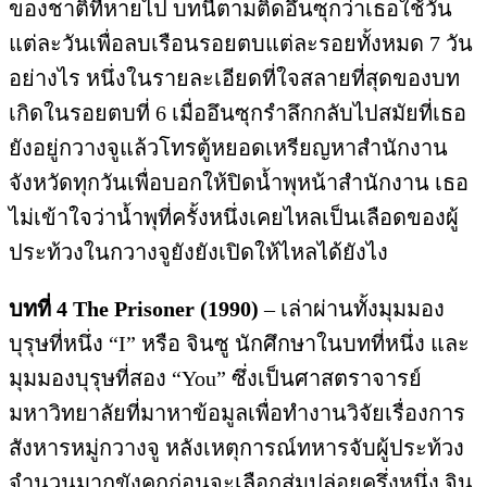
ของชาติที่หายไป บทนี้ตามติดอึนซุกว่าเธอใช้วัน
แต่ละวันเพื่อลบเรือนรอยตบแต่ละรอยทั้งหมด 7 วัน
อย่างไร หนึ่งในรายละเอียดที่ใจสลายที่สุดของบท
เกิดในรอยตบที่ 6 เมื่ออึนซุกรำลึกกลับไปสมัยที่เธอ
ยังอยู่กวางจูแล้วโทรตู้หยอดเหรียญหาสำนักงาน
จังหวัดทุกวันเพื่อบอกให้ปิดน้ำพุหน้าสำนักงาน เธอ
ไม่เข้าใจว่าน้ำพุที่ครั้งหนึ่งเคยไหลเป็นเลือดของผู้
ประท้วงในกวางจูยังยังเปิดให้ไหลได้ยังไง
บทที่
4 The Prisoner (1990)
– เล่าผ่านทั้งมุมมอง
บุรุษที่หนึ่ง “I” หรือ จินซู นักศึกษาในบทที่หนึ่ง และ
มุมมองบุรุษที่สอง “You” ซึ่งเป็นศาสตราจารย์
มหาวิทยาลัยที่มาหาข้อมูลเพื่อทำงานวิจัยเรื่องการ
สังหารหมู่กวางจู หลังเหตุการณ์ทหารจับผู้ประท้วง
จำนวนมากขังคุกก่อนจะเลือกสุ่มปล่อยครึ่งหนึ่ง จิน