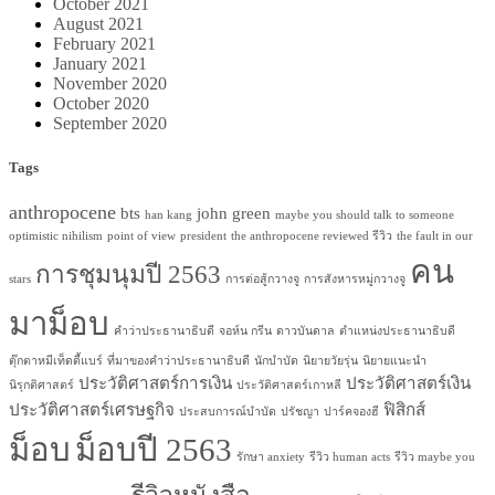
October 2021
August 2021
February 2021
January 2021
November 2020
October 2020
September 2020
Tags
anthropocene
bts
john green
han kang
maybe you should talk to someone
optimistic nihilism
point of view
president
the anthropocene reviewed รีวิว
the fault in our
คน
การชุมนุมปี 2563
stars
การต่อสู้กวางจู
การสังหารหมู่กวางจู
มาม็อบ
คำว่าประธานาธิบดี
จอห์น กรีน
ดาวบันดาล
ตำแหน่งประธานาธิบดี
ตุ๊กตาหมีเท็ดดี้แบร์
ที่มาของคำว่าประธานาธิบดี
นักบำบัด
นิยายวัยรุ่น
นิยายแนะนำ
ประวัติศาสตร์การเงิน
ประวัติศาสตร์เงิน
นิรุกติศาสตร์
ประวัติศาสตร์เกาหลี
ประวัติศาสตร์เศรษฐกิจ
ฟิสิกส์
ประสบการณ์บำบัด
ปรัชญา
ปาร์คจองฮี
ม็อบ
ม็อบปี 2563
รักษา anxiety
รีวิว human acts
รีวิว maybe you