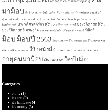
การชุมนุมปี 2563
stars
การต่อสู้กวางจู
การสังหารหมู่กวางจู
มาม็อบ
คำว่าประธานาธิบดี
จอห์น กรีน
ดาวบันดาล
ตำแหน่งประธานาธิบดี
ตุ๊กตาหมีเท็ดดี้แบร์
ที่มาของคำว่าประธานาธิบดี
นักบำบัด
นิยายวัยรุ่น
นิยายแนะนำ
ประวัติศาสตร์การเงิน
ประวัติศาสตร์เงิน
นิรุกติศาสตร์
ประวัติศาสตร์เกาหลี
ประวัติศาสตร์เศรษฐกิจ
ฟิสิกส์
ประสบการณ์บำบัด
ปรัชญา
ปาร์คจองฮี
ม็อบ
ม็อบปี 2563
รักษา anxiety
รีวิว human acts
รีวิว maybe you
รีวิวหนังสือ
should talk to someone
วรรณกรรม
สุขภาพจิต
ห่านแคนาดา
อายุคนมาม็อบ
ใครไปม็อบ
เงิน
เพลง bts
Categories
etc…
(1)
it's arts
(9)
it's language
(4)
it's money
(3)