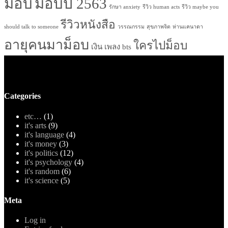
ม็อบ
ม็อบปี 2563
รักษา anxiety
รีวิว human acts
รีวิว maybe you
รีวิวหนังสือ
should talk to someone
วรรณกรรม
สุขภาพจิต
ห่านแคนาดา
อายุคนมาม็อบ
ใครไปม็อบ
เงิน
เพลง bts
Categories
etc…
(1)
it's arts
(9)
it's language
(4)
it's money
(3)
it's politics
(12)
it's psychology
(4)
it's random
(6)
it's science
(5)
Meta
Log in