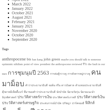
March 2022
January 2022
October 2021
August 2021
February 2021
January 2021
November 2020
October 2020
September 2020
Tags
anthropocene
bts
john green
han kang
maybe you should talk to someone
optimistic nihilism
point of view
president
the anthropocene reviewed รีวิว
the fault in our
คน
การชุมนุมปี 2563
stars
การต่อสู้กวางจู
การสังหารหมู่กวางจู
มาม็อบ
คำว่าประธานาธิบดี
จอห์น กรีน
ดาวบันดาล
ตำแหน่งประธานาธิบดี
ตุ๊กตาหมีเท็ดดี้แบร์
ที่มาของคำว่าประธานาธิบดี
นักบำบัด
นิยายวัยรุ่น
นิยายแนะนำ
ประวัติศาสตร์การเงิน
ประวัติศาสตร์เงิน
นิรุกติศาสตร์
ประวัติศาสตร์เกาหลี
ประวัติศาสตร์เศรษฐกิจ
ฟิสิกส์
ประสบการณ์บำบัด
ปรัชญา
ปาร์คจองฮี