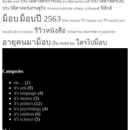
ประวัติศาสตร์การเงิน
ประวัติศาสตร์เงิน
นิรุกติศาสตร์
ประวัติศาสตร์เกาหลี
ประวัติศาสตร์เศรษฐกิจ
ฟิสิกส์
ประสบการณ์บำบัด
ปรัชญา
ปาร์คจองฮี
ม็อบ
ม็อบปี 2563
รักษา anxiety
รีวิว human acts
รีวิว maybe you
รีวิวหนังสือ
should talk to someone
วรรณกรรม
สุขภาพจิต
ห่านแคนาดา
อายุคนมาม็อบ
ใครไปม็อบ
เงิน
เพลง bts
Categories
etc…
(1)
it's arts
(9)
it's language
(4)
it's money
(3)
it's politics
(12)
it's psychology
(4)
it's random
(6)
it's science
(5)