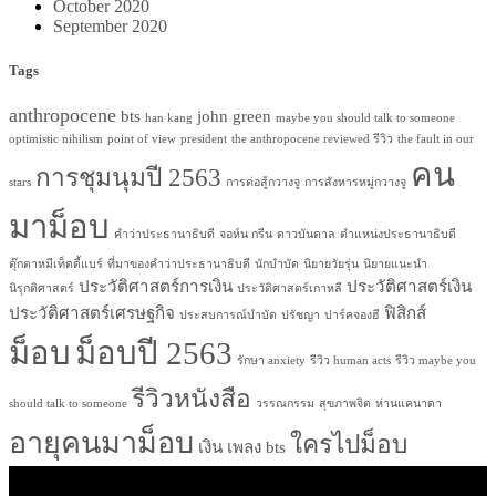
October 2020
September 2020
Tags
anthropocene
bts
john green
han kang
maybe you should talk to someone
optimistic nihilism
point of view
president
the anthropocene reviewed รีวิว
the fault in our
คน
การชุมนุมปี 2563
stars
การต่อสู้กวางจู
การสังหารหมู่กวางจู
มาม็อบ
คำว่าประธานาธิบดี
จอห์น กรีน
ดาวบันดาล
ตำแหน่งประธานาธิบดี
ตุ๊กตาหมีเท็ดดี้แบร์
ที่มาของคำว่าประธานาธิบดี
นักบำบัด
นิยายวัยรุ่น
นิยายแนะนำ
ประวัติศาสตร์การเงิน
ประวัติศาสตร์เงิน
นิรุกติศาสตร์
ประวัติศาสตร์เกาหลี
ประวัติศาสตร์เศรษฐกิจ
ฟิสิกส์
ประสบการณ์บำบัด
ปรัชญา
ปาร์คจองฮี
ม็อบ
ม็อบปี 2563
รักษา anxiety
รีวิว human acts
รีวิว maybe you
รีวิวหนังสือ
should talk to someone
วรรณกรรม
สุขภาพจิต
ห่านแคนาดา
อายุคนมาม็อบ
ใครไปม็อบ
เงิน
เพลง bts