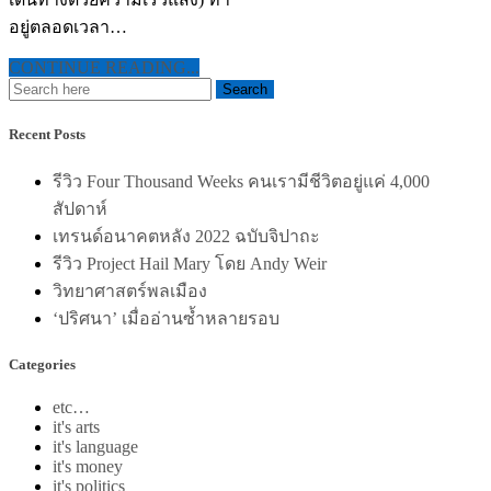
อยู่ตลอดเวลา…
CONTINUE READING...
Recent Posts
รีวิว Four Thousand Weeks คนเรามีชีวิตอยู่แค่ 4,000
สัปดาห์
เทรนด์อนาคตหลัง 2022 ฉบับจิปาถะ
รีวิว Project Hail Mary โดย Andy Weir
วิทยาศาสตร์พลเมือง
‘ปริศนา’ เมื่ออ่านซ้ำหลายรอบ
Categories
etc…
it's arts
it's language
it's money
it's politics