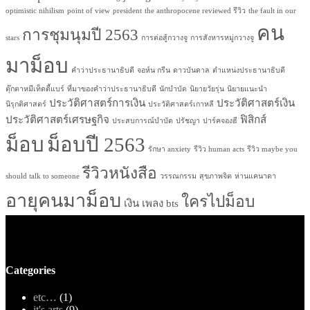
optimistic nihilism
point of view
president
the anthropocene reviewed รีวิว
the fault in our
คน
การชุมนุมปี 2563
stars
การต่อสู้กวางจู
การสังหารหมู่กวางจู
มาม็อบ
คำว่าประธานาธิบดี
จอห์น กรีน
ดาวบันดาล
ตำแหน่งประธานาธิบดี
ตุ๊กตาหมีเท็ดดี้แบร์
ที่มาของคำว่าประธานาธิบดี
นักบำบัด
นิยายวัยรุ่น
นิยายแนะนำ
ประวัติศาสตร์การเงิน
ประวัติศาสตร์เงิน
นิรุกติศาสตร์
ประวัติศาสตร์เกาหลี
ประวัติศาสตร์เศรษฐกิจ
ฟิสิกส์
ประสบการณ์บำบัด
ปรัชญา
ปาร์คจองฮี
ม็อบ
ม็อบปี 2563
รักษา anxiety
รีวิว human acts
รีวิว maybe you
รีวิวหนังสือ
should talk to someone
วรรณกรรม
สุขภาพจิต
ห่านแคนาดา
อายุคนมาม็อบ
ใครไปม็อบ
เงิน
เพลง bts
Categories
etc…
(1)
it's arts
(9)