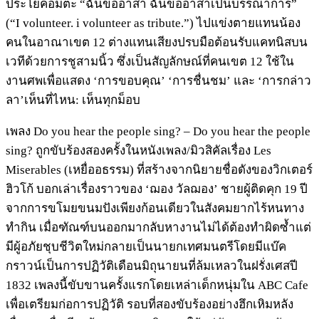
ประโยคอมตะ “ฉันขออาสา ฉันขออาสาเป็นบรรณาการ”
(“I volunteer. i volunteer as tribute.”) ไปแข่งตายแทนน้อง
คนในอาณาเขต 12 ต่างแทนเสียงปรบมือต้อนรับแคทนิสบน
เวทีด้วยการชูสามนิ้ว ซึ่งเป็นสัญลักษณ์ที่คนเขต 12 ใช้ใน
งานศพเพื่อแสดง ‘การขอบคุณ’ ‘การชื่นชม’ และ ‘การกล่าว
ลา’เห็นที่ไหน: เห็นทุกม็อบ
เพลง Do you hear the people sing? – Do you hear the people
sing? ถูกขับร้องสองครั้งในหนังเพลง/มิวสิคัลเรื่อง Les
Miserables (เหยื่ออธรรม) ที่สร้างจากนิยายชื่อดังของวิกเตอร์
ฮิวโก้ บอกเล่าเรื่องราวของ ‘ฌอง วัลฌอง’ ชายผู้ติดคุก 19 ปี
จากการขโมยขนมปังเพียงก้อนเดียวในสังคมยากไร้หนทาง
ทำกิน เมื่อฑัณฑ์บนออกมากลับหางานไม่ได้ต้องทำผิดซ้ำแต่
มีผู้อภัยชุบชีวิตใหม่กลายเป็นนายกเทศมนตรีโดยมีแบ๊ค
กราวน์เป็นการปฏิวัติเดือนมิถุนายนที่ล้มเหลวในฝรั่งเศสปี
1832 เพลงนี้ขับขานครั้งแรกโดยเหล่าเด็กหนุ่มใน ABC Cafe
เพื่อเตรียมก่อการปฏิวัติ รอบที่สองขับร้องอย่างฮึกเหิมหลัง