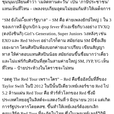
ชุมนุมเปลี่ยนคำว่า ‘เมล็ดทานตะวัน’ เป็น ‘ภาษีประชาชน’
แทนเห็นที่ไหน – เพลงจบเกียมอุดมไม่ยอมก้มหัวให้เผด็จการ
“SM ยังไม่เ-ี้ยเท่ารัฐบาล” – SM คือ ค่ายเพลงยักษ์ใหญ่ 1 ใน 3
ของเกาหลี ผู้บุกเบิก k-pop fever ทั่วเอเชียกับวงอย่าง TVXQ
(ดงบังชินกิ) Girl’s Generation, Super Juniors วงหลังๆ เช่น
EXO และ Red Velvet อย่างไรก็ตาม สมัยก่อน SM มีชื่อเสีย
เยอะมาก โดนศิลปินฟ้องบอกค่ายเอาเปรียบ เขียนสัญญา
ทาส ให้ค่าตอบแทนศิลปินน้อย สมัยก่อนขึ้นชื่อมากว่าเคี่ยว
และไม่แฟร์กับศิลปินที่สุดในสามค่ายใหญ่ SM, JYP, YG เห็น
ที่ไหน – ป้ายประท้วงในโคราชจะไม่ทน
“อดดู The Red Tour เพราะใคร” – Red คือชื่ออัลบั้มที่สี่ของ
Taylor Swift ในปี 2012 ในปีนั้นปีเดียวเทย์เลอร์ขาย Red ไป
5.2 ล้านแผ่น Red Tour คือ ทัวร์ทั่วโลกของ Red ซึ่งมี
ประเทศไทยอยู่ในลิสต์จะแสดงวันที่ 9 มิถุนายน 2014 แต่เกิด
การรัฐประหารโดยคสช. ขึ้นทำให้เทย์เลอร์ต้องยกเลิก
คอนเสิร์ต Red Tour ที่จะจัดในไทย ซึ่งในเพจเทย์เลอร์วิกิพี