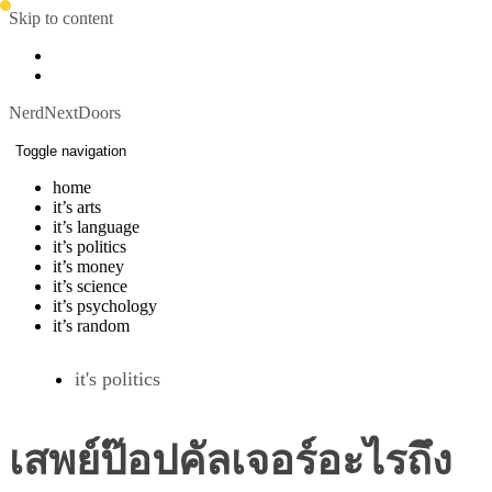
Skip to content
NerdNextDoors
Toggle navigation
home
it’s arts
it’s language
it’s politics
it’s money
it’s science
it’s psychology
it’s random
it's politics
เสพย์ป๊อปคัลเจอร์อะไรถึง