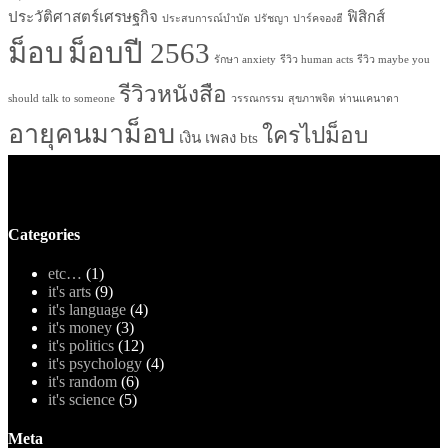
ประวัติศาสตร์เศรษฐกิจ
ฟิสิกส์
ประสบการณ์บำบัด
ปรัชญา
ปาร์คจองฮี
ม็อบ
ม็อบปี 2563
รักษา anxiety
รีวิว human acts
รีวิว maybe you
รีวิวหนังสือ
should talk to someone
วรรณกรรม
สุขภาพจิต
ห่านแคนาดา
อายุคนมาม็อบ
ใครไปม็อบ
เงิน
เพลง bts
Categories
etc…
(1)
it's arts
(9)
it's language
(4)
it's money
(3)
it's politics
(12)
it's psychology
(4)
it's random
(6)
it's science
(5)
Meta