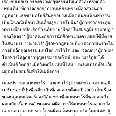
เรื่องจบเพื่อเรียกร้องความอยุติธรรมให้แก่ตัวละครทุกตัว
‘ฟอนทีน’ ที่ถูกไล่ออกจากงานเพียงเพราะมีลูกสาวนอก
กฎหมาย เธอขายทรัพย์สินทุกอย่างแม้แต่ฟันจนต้องทำงาน
เป็นโสเภณีเพื่อหาเงินเลี้ยงลูก / ‘เอโปนีน’ ผู้ตายจากกระสุน
ทหารเพื่อปกป้องรักข้างเดียว ‘มารีอุส’ ในสมรภูมิปราบกบฎ /
‘อองโชลรา’ ผู้นำคณะก่อการนักศึกษาแห่งคาเฟ่เอบีซีที่ตาย
ในสนามรบ / ‘ฌาแวร์’ ผู้รักษากฎหมายที่ฆ่าตัวตายเพราะไม่
อาจยึดถือคฺณธรรมแบบโลกเก่าไว้ได้ และ ‘วัลฌอง’ ผู้ตายลง
โดยหวังให้ลูกสาวบุญธรรม ‘คอเซ็ตต์’ และ ‘มาริอุส’ ได้
ดำเนินชีวิตอย่างมีหวังต่อไปเห็นที่ไหน – เพลงแทรกม๊อบเกีย
มอุดมไม่ยอมก้มหัวให้เผด็จการ
เพลงประกอบแฮมทาโร่ – แฮมทาโร่ (Hamtaro) มาจากแอนิ
เมชั่นของญี่ปุ่นชื่อเดียวกันที่ออกฉายตั้งแต่ปี 2000 เป็นเรื่อง
ของหนูแฮมสเตอร์สองสีส้ม-ขาวชื่อแฮมทาโร่ที่ชอบออกไป
ผจญภัย เนื้อหาหลักของเพลงคือ การให้แฮมทาโร่ออกมาวิ่ง
และ บอกว่าอาหารสุดโปรดคือเมล็ดทานตะวัน โดยน้องๆ ผู้