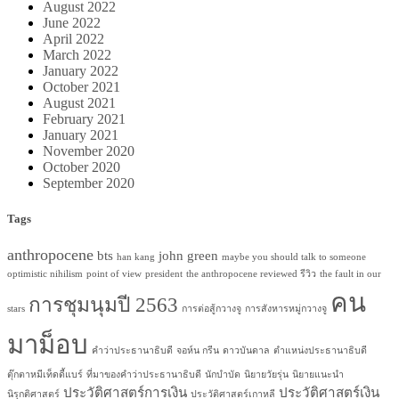
August 2022
June 2022
April 2022
March 2022
January 2022
October 2021
August 2021
February 2021
January 2021
November 2020
October 2020
September 2020
Tags
anthropocene
bts
john green
han kang
maybe you should talk to someone
optimistic nihilism
point of view
president
the anthropocene reviewed รีวิว
the fault in our
คน
การชุมนุมปี 2563
stars
การต่อสู้กวางจู
การสังหารหมู่กวางจู
มาม็อบ
คำว่าประธานาธิบดี
จอห์น กรีน
ดาวบันดาล
ตำแหน่งประธานาธิบดี
ตุ๊กตาหมีเท็ดดี้แบร์
ที่มาของคำว่าประธานาธิบดี
นักบำบัด
นิยายวัยรุ่น
นิยายแนะนำ
ประวัติศาสตร์การเงิน
ประวัติศาสตร์เงิน
นิรุกติศาสตร์
ประวัติศาสตร์เกาหลี