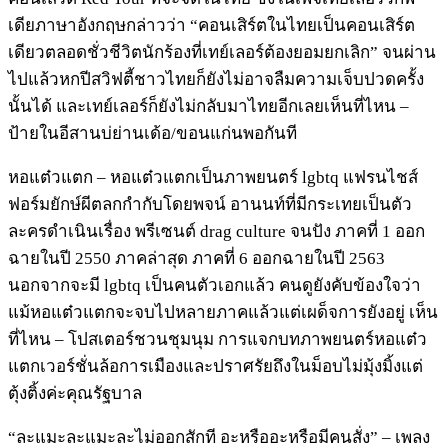
เดียภาษาอังกฤษกล่าวว่า “คอนเสิร์ตในไทยเป็นคอนเสิร์ต
เดียวตลอดชั่วชีวิตนักร้องที่เทย์เลอร์ต้องยอมยกเลิก” จนผ่าน
ไปแล้วหกปีสวิฟตี้ชาวไทยก็ยังไม่อาจลืมความเจ็บปวดครั้ง
นั้นได้ และเทย์เลอร์ก็ยังไม่กลับมาไทยอีกเลยเห็นที่ไหน –
ป้ายในอีสานบ่ย่านเด้อ/ขอนแก่นพอกันที
หอแต๋วแตก – หอแต๋วแตกเป็นภาพยนตร์ lgbtq แฟรนไชส์
ฟอร์มยักษ์ผีตลกกำกับโดยพจน์ อานนท์ที่มีกระเทยเป็นตัว
ละครดำเนินเรื่อง พรีเซนต์ drag culture จนปัง ภาคที่ 1 ออก
ฉายในปี 2550 ภาคล่าสุด ภาคที่ 6 ออกฉายในปี 2563
นอกจากจะมี lgbtq เป็นคนตัวเอกแล้ว คนดูยังคับข้องใจว่า
แม้หอแต๋วแตกจะจบไปหลายภาคแล้วแต่เผด็จการยังอยู่ เห็น
ที่ไหน – โปสเตอร์ชวนชุมนุม การแจกบทภาพยนตร์หอแต๋ว
แตกเวอร์ชั่นล้อการเมืองและปราศรัยถึงในม็อบไม่มุ้งมิ้งแต่
ตุ้งติ้งค่ะคุณรัฐบาล
“ละแมะละแมะละไม่ออกสักที อะหรืออะหรือมีคนสั่ง” – เพลง