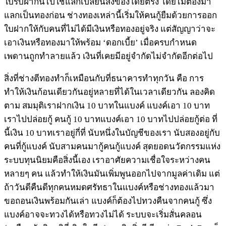
ใบรับฝากนี้ไปใช้แลกเปลี่ยนสิ่งของโดยตรง โดยไม่ต้องมา
แลกเป็นทองก่อน ช่างทองเหล่านี้เริ่มให้คนกู้ยืมด้วยการออก
ใบฝากให้กับคนที่ไม่ได้มีเงินหรือทองอยู่จริง แต่สัญญาว่าจะ
เอาเงินหรือทองมาให้พร้อม ‘ดอกเบี้ย’ เมื่อครบกำหนด
เพดานถูกทำลายแล้ว เงินที่เคยมีอยู่จำกัดไม่จำกัดอีกต่อไป
สิ่งที่ช่างตีทองทำก็เหมือนกับที่ธนาคารทำทุกวัน คือ การ
ทำให้เงินก้อนเดียวกันอยู่หลายที่ได้ในเวลาเดียวกัน ลองคิด
ตาม สมมุติเราฝากเงิน 10 บาทในแบงค์ แบงค์เอา 10 บาท
เราไปปล่อยกู้ คนกู้ 10 บาทแบงค์เอา 10 บาทไปปล่อยกู้ต่อ ที่
นี้เงิน 10 บาทเราอยู่กี่ที่ นับหนึ่งในบัญชีของเรา นับสองอยู่กับ
คนที่กู้แบงค์ นับสามคนมากู้คนกู้แบงค์ สุดยอดนวัตกรรมแห่ง
ระบบทุนนิยมคือสิ่งนี้เอง เราอาศัยความเชื่อใจระหว่างคน
หลายๆ คน แล้วทำให้เงินมันเพิ่มพูนออกไปจากมูลค่าเดิม แต่
ถ้าวันดีคืนดีทุกคนหมดศรัทธาในแบงค์หรือช่างทองแล้วมา
ขอถอนเงินพร้อมกันเล่า แบงค์ก็ต้องไปทวงคืนจากคนกู้ ซึ่ง
แบงค์อาจจะทวงได้หรือทวงไม่ได้ ระบบจะเริ่มสั่นคลอน