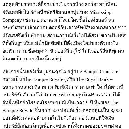
แต่สุดท้ายราชวงศ์ก็จ่ายบ้างไม่จ่ายบ้าง ลอว์อาสาให้คน
ฝรั่งเศสที่เป็นเจ้าหนี้กษัตริย์มาแลกหุ้นของ Mississippi
Company เช่นเคย ตอนแรกก็ไม่มีใครซื้อไอเดียลอว์ จน
กระทั่งสหายเจ้าเก่าดยุคออร์ลีนเอาทรัพย์สินตัวเองมาลง ชาว
ฝรั่งเศสจึงเริ่มทำตาม สถานการณ์เริ่มไปได้สวย ชาวฝรั่งเศส
ที่ตั้งถิ่นฐานริมแม่น้ำมิสซิสซิปปี้ตั้งเมืองใหม่ของตัวเองใน
อเมริกาตามชื่อดยุคว่า นิว ออร์ลีน (ใช่ ไก่นิวออร์ลีนที่ทุกคน
คุ้นเคยก็มาจากเมืองนี้แหล่ะ)
หลังจากนั้นลอว์เริ่มบูมจนฉุดไม่อยู่ The Banque Generale
กลายเป็น The Banque Royale (หรือ The Royal Bank –
ธนาคารหลวง) ที่สามารถพิมพ์เงินกระดาษเท่าใดก็ได้ตามที่
กษัตริย์รับสั่ง ลอว์ได้สัมปทานขายยาสูบในฝรั่งเศส ลอว์ได้
สิทธิ์เหนือกำไรของโรงกษาปณ์เป็นเวลา 9 ปี หุ้นของ The
Banque Royale ขึ้นจาก 500 ปอนด์ฝรั่งเศสต่อหุ้นเป็น 3,000
ปอนด์ฝรั่งเศสต่อหุ้นภายในไม่กี่เดือน ลอว์เสนอที่ให้เงิน
กษัตริย์ยืมก้อนใหญ่เพื่อที่จะปลดหนี้ทั้งหมดของประเทศ ต่อ