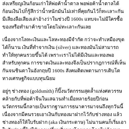
ส่งเหรียญเงินก้อนเก่าให้พ่อค้าน้ำตาล พอพ่อค้าน้ำตาลได้
ก้อนเงินไปก็รู้สึกว่าน้ำหนักมันไม่เท่าที่คุยกันไว้ก็ทะเลาะกัน
มีเสียงลือเสียงเล่าอ้างว่าในช่วงปี 1600s แทบจะไม่มีใครซื้อ
ของหรือทำมาค้าขายโดยไม่ทะเลาะกันเลย
เนื่องจากโลหะเงินและโลหะทองมีจำกัด กว่าจะทำเหมืองขุด
ได้ก็นาน เงินที่ทำจากเงิน (silver) และทองมันไม่สามารถ
ทำให้ทุกคนรวยขึ้นได้ เพราะเราไม่ได้มีเงินและทองพอ
สำหรับทุกคน การขาดเงินและทองจึงเป็นปรากฎการณ์ที่เห็น
กันจนชินตาในอังกฤษปี 1600s สังคมติดเพดานการเติบโต
ทางเศรษฐกิจแบบทุนนิยม
อยู่ๆ ช่างทอง (goldsmith) ก็ปิ๊งนวัตกรรมสุดล้ำแห่งศตวรรษ
คล้ายกับที่พ่อค้าจีนในเสฉวนทำเมื่อหลายร้อยปีก่อน
นวัตกรรมนี้กลายเป็นรากฐานการธนาคารมาจนถึงทุกวันนี้
เนื่องจากมีคนรวยเอาเงินกับทองมาฝากไว้กับช่างทอง แล้ว
ช่างทองก็ให้ใบรับฝาก (aka เงินกระดาษ) ไม่นานคนก็เริ่มเอา