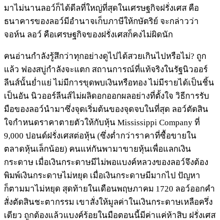
มาไม่นานลอว์ก็ได้ดีลที่ใหญ่ที่สุดในเศรษฐกิจฝรั่งเศส คือ
ธนาคารของลอว์มีอำนาจเก็บภาษีให้กษัตริย์ จะกล่าวว่า
จอห์น ลอว์ คือเศรษฐกิจของฝรั่งเศสก็คงไม่ผิดนัก
คนอ่านกำลังรู้สึกว่าทุกอย่างดูไปได้สวยเกินไปหรือไม่? ถูก
แล้ว ฟองสบู่กำลังจะแตก สถานการณ์ที่แท้จริงในรัฐนิวออร์
ลีนส์นั้นย่ำแย่ ไม่มีการขุดพบเงินหรือทอง ไม่มีรายได้เป็นชิ้น
เป็นอัน นิวออร์ลีนส์ไม่ผลิดอกออกผลอย่างที่ตั้งใจ วิธีการรับ
มือของลอว์นำมาซึ่งจุดเริ่มต้นของจุดจบในที่สุด ลอว์ตัดสิน
ใจกำหนดราคาตายตัวให้กับหุ้น Mississippi Company ที่
9,000 ปอนด์ฝรั่งเศสต่อหุ้น (ซึ่งต่ำกว่าราคาที่ซื้อขายใน
ตลาดหุ้นเล็กน้อย) คนแห่กันพามาขายหุ้นเพื่อแลกเงิน
กระดาษ เมื่อเงินกระดาษมีไม่พอแบงค์หลวงของลอว์จึงต้อง
พิมพ์เงินกระดาษไม่หยุด เมื่อเงินกระดาษมีมากไป ปัญหา
ก็ตามมาไม่หยุด สุดท้ายในเดือนพฤษภาคม 1720 ลอว์ออกคำ
สั่งตัดสินชะตากรรม เขาสั่งให้มูลค่าในเงินกระดาษเหลือครึ่ง
เดียว ถูกต้องแล้วแบงค์ร้อยในมือตอนนี้มีค่าแค่ห้าสิบ ฝรั่งเศส