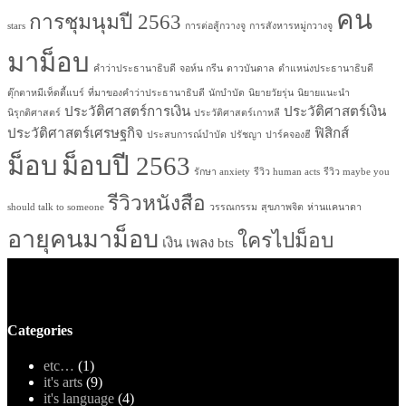
คน
การชุมนุมปี 2563
stars
การต่อสู้กวางจู
การสังหารหมู่กวางจู
มาม็อบ
คำว่าประธานาธิบดี
จอห์น กรีน
ดาวบันดาล
ตำแหน่งประธานาธิบดี
ตุ๊กตาหมีเท็ดดี้แบร์
ที่มาของคำว่าประธานาธิบดี
นักบำบัด
นิยายวัยรุ่น
นิยายแนะนำ
ประวัติศาสตร์การเงิน
ประวัติศาสตร์เงิน
นิรุกติศาสตร์
ประวัติศาสตร์เกาหลี
ประวัติศาสตร์เศรษฐกิจ
ฟิสิกส์
ประสบการณ์บำบัด
ปรัชญา
ปาร์คจองฮี
ม็อบ
ม็อบปี 2563
รักษา anxiety
รีวิว human acts
รีวิว maybe you
รีวิวหนังสือ
should talk to someone
วรรณกรรม
สุขภาพจิต
ห่านแคนาดา
อายุคนมาม็อบ
ใครไปม็อบ
เงิน
เพลง bts
Categories
etc…
(1)
it's arts
(9)
it's language
(4)