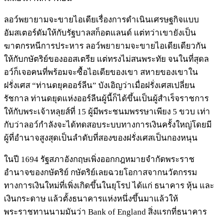
ลอว์พยายามจะขายไอเดียเรื่องการดำเนินเศรษฐกิจแบบ
อัมสเตอร์ดัมให้กับรัฐบาลสก็อตแลนด์ แต่ทว่าเขายังเป็น
ฆาตกรหนีการประหาร ลอว์พยายามจะขายไอเดียเดียวกัน
ให้กับกษัตริย์ของออสเตรีย แต่ทรงไม่สนพระทัย จนในที่สุดล
อว์ก็เจอคนที่พร้อมจะซื้อไอเดียของเขา สหายของเขาใน
ฝรั่งเศส “ท่านดยุคออร์ลีน” บังเอิญว่าเมื่อฝรั่งเศสเปลี่ยน
รัชกาล ท่านดยุดแห่งออร์ลีนผู้นี้ก็ได้ขึ้นเป็นผู้สำเร็จราชการ
ให้กับพระเจ้าหลุยส์ที่ 15 ผู้มีพระชนมพรรษาเพียง 5 ขวบ เท่า
กับว่าลอว์กำลังจะได้ทดสอบระบบทางการเงินครั้งใหญ่โดยมี
ผู้ที่อำนาจสูงสุดเป็นลำดับที่สองของฝรั่งเศสเป็นกองหนุน
ในปี 1694 รัฐสภาอังกฤษเพิ่งออกกฎหมายจำกัดพระราช
อำนาจของกษัตริย์ กษัตริย์เลยฉวยโอกาสจากนวัตกรรม
ทางการเงินใหม่ที่เพิ่งเกิดขึ้นในยุโรป ได้แก่ ธนาคาร หุ้น และ
เงินกระดาษ แล้วตั้งธนาคารแห่งหนึ่งขึ้นมาแล้วให้
พระราชทานนามมันว่า Bank of England สิ่งแรกที่ธนาคาร