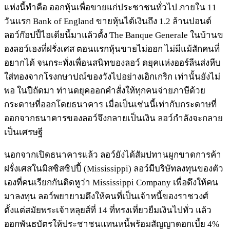
แห่งนี้ทำคือ ออกหุ้นเพื่อขายแก่ประชาชนทั่วไป ภายใน 11
วันแรก Bank of England ขายหุ้นได้เงินถึง 1.2 ล้านปอนด์
ลอว์ก๊อปปี้ไอเดียนี้มาแล้วตั้ง The Banque Generale ในบ้านข
องลอว์เองที่ฝรั่งเศส ตอนแรกหุ้นขายไม่ออก ไม่มีแม้สักคนที่
อยากได้ จนกระทั่งเพื่อนสนิทของลอว์ ดยุคแห่งออร์ลีนส่งหีบ
ใส่ทองจากโรงกษาปณ์ของวังไปอย่างเอิกเกริก เท่านั้นยังไม่
พอ ในปีถัดมา ท่านดยุคออกคำสั่งให้ทุกคนจ่ายภาษีด้วย
กระดาษที่ออกโดยธนาคาร เมื่อเป็นเช่นนี้เท่ากับกระดาษที่
ออกจากธนาคารของลอว์จึงกลายเป็นเงิน ลอว์กำลังจะกลาย
เป็นเศรษฐี
นอกจากเปิดธนาคารแล้ว ลอว์ยังได้สัมปทานผูกขาดการค้า
ฝรั่งเศสในมิสซิสซิปปี้ (Mississippi) ลอว์มีบริษัทลงทุนของตัว
เองที่คนเรียกกันติดหูว่า Mississippi Company เพื่อดึงให้คน
มาลงทุน ลอว์พยายามดึงให้คนที่เป็นเจ้าหนี้ของราชวงศ์
ตั้งแต่สมัยพระเจ้าหลุยส์ที่ 14 ที่ทรงเที่ยวยืมเงินไปทั่ว แล้ว
ออกพันธบัตรให้ประชาชนแทนหนี้พร้อมสัญญาดอกเบี้ย 4%