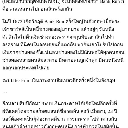
(เหมือนกับวิกฤติที่เกิดในจีน) จะเกิดสิ่งทีเรียกว่า Bank Run ก็
คือ คนแห่แหนไปถอนเงินพร้อมกัน
ในปี 1672 เกิดวิกฤติ Bank Run ครั้งใหญ่ในอังกฤษ เมื่อพระ
เจ้าชาร์ลส์เป็นหนี้ช่างทองอยู่มากมาย แล้วอยู่ๆ วันหนึ่ง
ตัดสินใจไม่คืนเงินช่างทองเพราะจะมุบมิบเอาเงินไปทำ
สงคราม ทีนี่คนในลอนดอนก็แตกตื่น พากันเอาใบรับไปถอน
เงินจากช่างทอง ซึ่งแน่นอนช่างทองไม่มีเงินพอให้ทุกคนถอน
ช่างทองหลายคนล้มละลาย มีหลายคนถูกจำคุก มีคนหนึ่งหนี
ออกนอกประเทศไปเลย
ระบบ test-run เงินกระดาษล้มเหลวอีกครั้งหนึ่งในอังกฤษ
…
อีกหลายสิบปีถัดมา ระบบเงินกระดาษได้เกิดใหม่อีกครั้งที่
ฝรั่งเศสโดยชายสก็อตแลนด์ชื่อ จอห์น ลอว์ เมื่ออายุ 23 ปี
ลอว์ต้องตกเป็นผู้ต้องหาคดีฆาตกรรมเพราะไปท้าดวลกับ
หนุ่มเจ้าสำราญชาวอังกฤษคนหนึ่ง การท้าดวลในสมัยนั้น