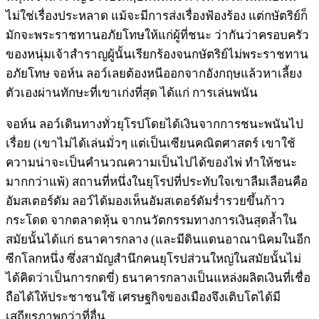
ไม่ใช่เรื่องประหลาด แม้จะมีการส่งเรื่องฟ้องร้อง แต่กษัตริย์ก็
มักจะพระราชทานอภัยโทษให้แก่ผู้ที่ชนะ ว่ากันว่าครอบครัว
ของหนุ่มเจ้าสำราญผู้นั้นเรียกร้องจนกษัตริย์ไม่พระราชทาน
อภัยโทษ จอห์น ลอว์เลยต้องหนีออกจากอังกฤษแล้วหาเลี้ยง
ตัวเองผ่านทักษะที่เขาเก่งที่สุด ได้แก่ การเล่นพนัน
จอห์น ลอว์เดินทางทั่วยุโรปโดยได้เงินจากการชนะพนันไป
เรื่อย (เขาไม่ได้เล่นมั่วๆ แต่เป็นเซียนคณิตศาสตร์ เขาใช้
ความน่าจะเป็นคำนวณความเป็นไปได้ของไพ่ ทำให้ชนะ
มากกว่าแพ้) สถานที่หนึ่งในยุโรปที่ประทับใจเขาลืมเลือนคือ
อัมสเตอร์ดัม ลอว์ได้มองเห็นอัมสเตอร์ดัมร่ำรวยขึ้นก้าว
กระโดด จากตลาดหุ้น จากนวัตกรรมทางการเงินสุดล้ำใน
สมัยนั้นได้แก่ ธนาคารกลาง (และมีดินแดนอาณานิคมในอีก
ซีกโลกหนึ่ง ซึ่งสามัญสำนึกคนยุโรปส่วนใหญ่ในสมัยนั้นไม่
ได้คิดว่าเป็นการกดขี่) ธนาคารกลางเป็นแหล่งผลิตเงินที่เชื่อ
ถือได้ให้ประชาชนใช้ เศรษฐกิจของเมืองจึงเติบโตได้มี
เสถียรภาพกว่าที่อื่น