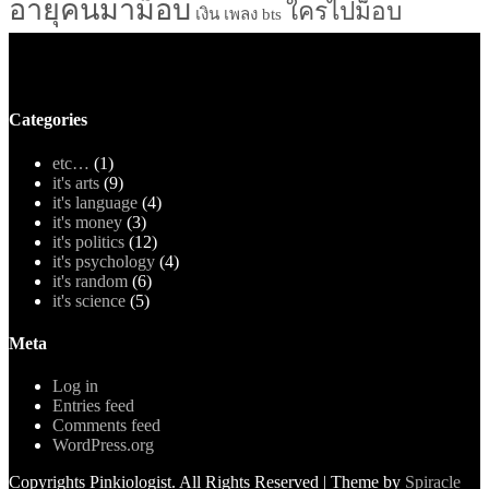
อายุคนมาม็อบ
ใครไปม็อบ
เงิน
เพลง bts
Categories
etc…
(1)
it's arts
(9)
it's language
(4)
it's money
(3)
it's politics
(12)
it's psychology
(4)
it's random
(6)
it's science
(5)
Meta
Log in
Entries feed
Comments feed
WordPress.org
Copyrights Pinkiologist. All Rights Reserved
| Theme by
Spiracle