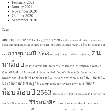
February 2021
January 2021
November 2020
October 2020
September 2020
Tags
anthropocene
bts
john green
han kang
maybe you should talk to someone
optimistic nihilism
point of view
president
the anthropocene reviewed รีวิว
the fault in our
คน
การชุมนุมปี 2563
stars
การต่อสู้กวางจู
การสังหารหมู่กวางจู
มาม็อบ
คำว่าประธานาธิบดี
จอห์น กรีน
ดาวบันดาล
ตำแหน่งประธานาธิบดี
ตุ๊กตาหมีเท็ดดี้แบร์
ที่มาของคำว่าประธานาธิบดี
นักบำบัด
นิยายวัยรุ่น
นิยายแนะนำ
ประวัติศาสตร์การเงิน
ประวัติศาสตร์เงิน
นิรุกติศาสตร์
ประวัติศาสตร์เกาหลี
ประวัติศาสตร์เศรษฐกิจ
ฟิสิกส์
ประสบการณ์บำบัด
ปรัชญา
ปาร์คจองฮี
ม็อบ
ม็อบปี 2563
รักษา anxiety
รีวิว human acts
รีวิว maybe you
รีวิวหนังสือ
should talk to someone
วรรณกรรม
สุขภาพจิต
ห่านแคนาดา