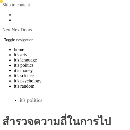
Skip to content
NerdNextDoors
Toggle navigation
home
it’s arts
it’s language
it’s politics
it’s money
it’s science
it’s psychology
it’s random
it's politics
สำรวจความถี่ในการไป