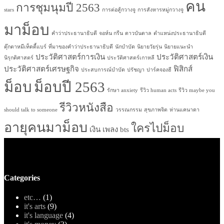
คน
การชุมนุมปี 2563
stars
การต่อสู้กวางจู
การสังหารหมู่กวางจู
มาม็อบ
คำว่าประธานาธิบดี
จอห์น กรีน
ดาวบันดาล
ตำแหน่งประธานาธิบดี
ตุ๊กตาหมีเท็ดดี้แบร์
ที่มาของคำว่าประธานาธิบดี
นักบำบัด
นิยายวัยรุ่น
นิยายแนะนำ
ประวัติศาสตร์การเงิน
ประวัติศาสตร์เงิน
นิรุกติศาสตร์
ประวัติศาสตร์เกาหลี
ประวัติศาสตร์เศรษฐกิจ
ฟิสิกส์
ประสบการณ์บำบัด
ปรัชญา
ปาร์คจองฮี
ม็อบ
ม็อบปี 2563
รักษา anxiety
รีวิว human acts
รีวิว maybe you
รีวิวหนังสือ
should talk to someone
วรรณกรรม
สุขภาพจิต
ห่านแคนาดา
อายุคนมาม็อบ
ใครไปม็อบ
เงิน
เพลง bts
Categories
etc…
(1)
it's arts
(9)
it's language
(4)